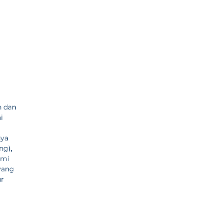
n dan
i
nya
ng),
ami
yang
ur