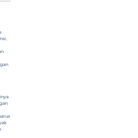
s
nsi,
an
ngan
inya
ngan
harus
yak
k