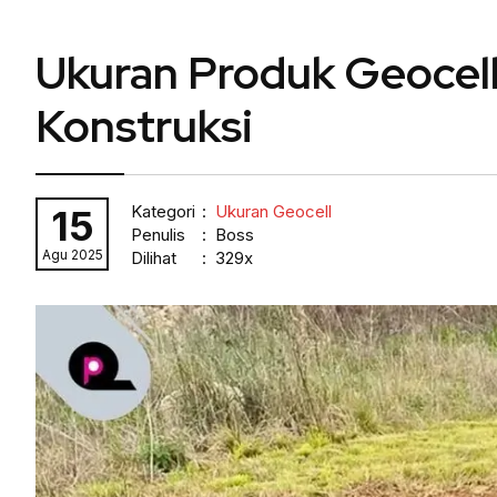
Ukuran Produk Geocel
Konstruksi
Kategori
:
Ukuran Geocell
15
Penulis
: Boss
Agu 2025
Dilihat
: 329x