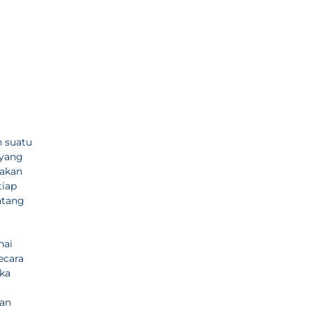
n suatu
 yang
 akan
tiap
atang
nai
ecara
gka
kan