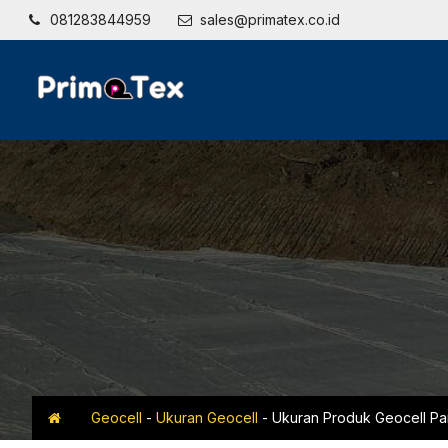
081283844959
sales@primatex.co.id
Geocell
-
Ukuran Geocell
-
Ukuran Produk Geocell Pa