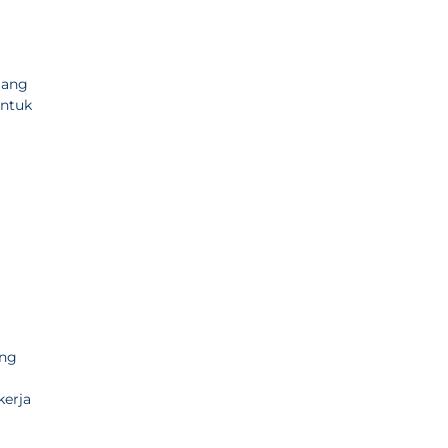
jang
untuk
ang
kerja