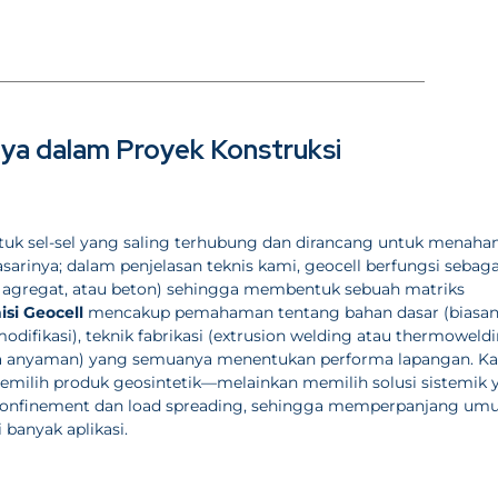
nya dalam Proyek Konstruksi
entuk sel-sel yang saling terhubung dan dirancang untuk menaha
arinya; dalam penjelasan teknis kami, geocell berfungsi sebaga
, agregat, atau beton) sehingga membentuk sebuah matriks
isi Geocell
mencakup pemahaman tentang bahan dasar (biasa
difikasi), teknik fabrikasi (extrusion welding atau thermoweldi
n pola anyaman) yang semuanya menentukan performa lapangan. K
milih produk geosintetik—melainkan memilih solusi sistemik 
p confinement dan load spreading, sehingga memperpanjang um
banyak aplikasi.