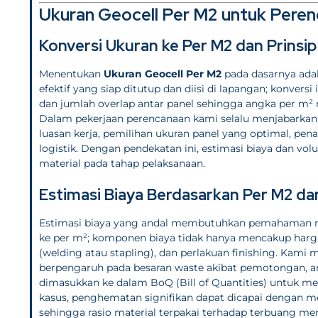
Ukuran Geocell Per M2 untuk Peren
Konversi Ukuran ke Per M2 dan Prinsi
Menentukan
Ukuran Geocell Per M2
pada dasarnya ada
efektif yang siap ditutup dan diisi di lapangan; konversi
dan jumlah overlap antar panel sehingga angka per m²
Dalam pekerjaan perencanaan kami selalu menjabarkan 
luasan kerja, pemilihan ukuran panel yang optimal, pe
logistik. Dengan pendekatan ini, estimasi biaya dan vo
material pada tahap pelaksanaan.
Estimasi Biaya Berdasarkan Per M2 d
Estimasi biaya yang andal membutuhkan pemahaman me
ke per m²; komponen biaya tidak hanya mencakup harga g
(welding atau stapling), dan perlakuan finishing. Kam
berpengaruh pada besaran waste akibat pemotongan, are
dimasukkan ke dalam BoQ (Bill of Quantities) untuk me
kasus, penghematan signifikan dapat dicapai dengan me
sehingga rasio material terpakai terhadap terbuang menj