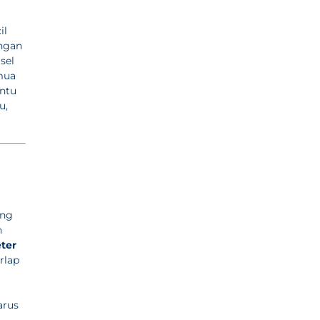
il
engan
sel
emua
ntu
u,
ang
n
ter
rlap
arus