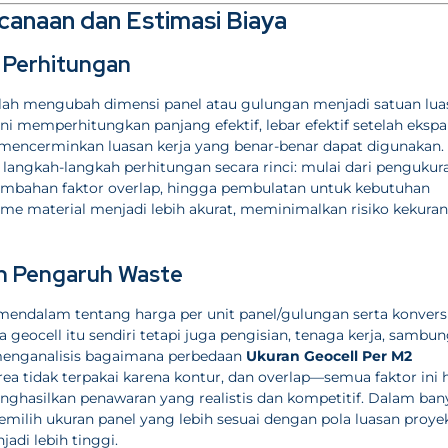
canaan dan Estimasi Biaya
p Perhitungan
lah mengubah dimensi panel atau gulungan menjadi satuan lua
 ini memperhitungkan panjang efektif, lebar efektif setelah ekspa
 mencerminkan luasan kerja yang benar-benar dapat digunakan.
langkah-langkah perhitungan secara rinci: mulai dari pengukur
nambahan faktor overlap, hingga pembulatan untuk kebutuhan
lume material menjadi lebih akurat, meminimalkan risiko kekura
an Pengaruh Waste
ndalam tentang harga per unit panel/gulungan serta konvers
eocell itu sendiri tetapi juga pengisian, tenaga kerja, sambu
i menganalisis bagaimana perbedaan
Ukuran Geocell Per M2
a tidak terpakai karena kontur, dan overlap—semua faktor ini 
nghasilkan penawaran yang realistis dan kompetitif. Dalam ban
milih ukuran panel yang lebih sesuai dengan pola luasan proye
adi lebih tinggi.