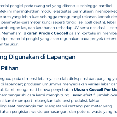
rial pengisi pada ruang sel yang dibentuk, sehingga partikel-
 efek ini meningkatkan modul elastisitas permukaan, memperkec
 ke area yang lebih luas sehingga mengurangi tekanan kontak d
parameter-parameter kunci seperti tinggi sel (cell depth), lebar 
k sambungan las, dan ketahanan terhadap UV serta oksidasi — s
duk. Memahami
Ukuran Produk Geocell
dalam konteks ini memba
 tipe material pengisi yang akan digunakan pada proyek tertent
an terukur.
ing Digunakan di Lapangan
Pilihan
ngacu pada dimensi lebarnya setelah diekspansi dan panjang y
 di lapangan; produsen umumnya menyediakan variasi lebar da
ial. Kami mengamati bahwa penyebutan
Ukuran Geocell Per Me
mempengaruhi cara kami menghitung luasan efektif, jumlah ove
 ini kami mempertimbangkan toleransi produksi, faktor
ling saat pengangkutan. Mengetahui rentang per meter yang
uhan pengisian, waktu pemasangan, dan potensi waste yang h