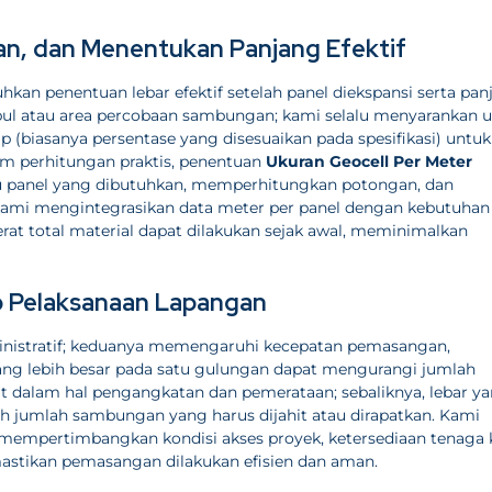
n, dan Menentukan Panjang Efektif
an penentuan lebar efektif setelah panel diekspansi serta pan
pul atau area percobaan sambungan; kami selalu menyarankan 
(biasanya persentase yang disesuaikan pada spesifikasi) untuk
am perhitungan praktis, penentuan
Ukuran Geocell Per Meter
u panel yang dibutuhkan, memperhitungkan potongan, dan
 kami mengintegrasikan data meter per panel dengan kebutuhan
erat total material dapat dilakukan sejak awal, meminimalkan
p Pelaksanaan Lapangan
inistratif; keduanya memengaruhi kecepatan pemasangan,
yang lebih besar pada satu gulungan dapat mengurangi jumlah
 dalam hal pengangkatan dan pemerataan; sebaliknya, lebar y
umlah sambungan yang harus dijahit atau dirapatkan. Kami
empertimbangkan kondisi akses proyek, ketersediaan tenaga 
mastikan pemasangan dilakukan efisien dan aman.