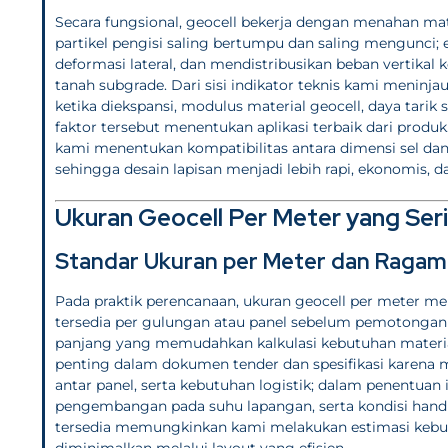
Secara fungsional, geocell bekerja dengan menahan mate
partikel pengisi saling bertumpu dan saling mengunci;
deformasi lateral, dan mendistribusikan beban vertikal
tanah subgrade. Dari sisi indikator teknis kami meninjau 
ketika diekspansi, modulus material geocell, daya tari
faktor tersebut menentukan aplikasi terbaik dari pro
kami menentukan kompatibilitas antara dimensi sel dan
sehingga desain lapisan menjadi lebih rapi, ekonomis, d
Ukuran Geocell Per Meter yang Ser
Standar Ukuran per Meter dan Ragam 
Pada praktik perencanaan, ukuran geocell per meter me
tersedia per gulungan atau panel sebelum pemotongan
panjang yang memudahkan kalkulasi kebutuhan mater
penting dalam dokumen tender dan spesifikasi karena 
antar panel, serta kebutuhan logistik; dalam penentuan
pengembangan pada suhu lapangan, serta kondisi hand
tersedia memungkinkan kami melakukan estimasi kebut
diminimalkan melalui layout yang efisien.