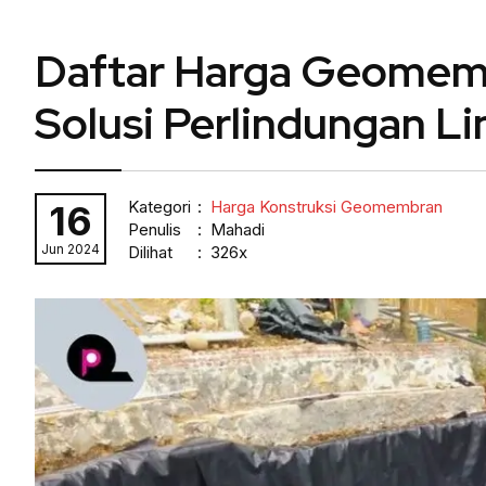
Daftar Harga Geomemb
Solusi Perlindungan L
Kategori
:
Harga Konstruksi Geomembran
16
Penulis
: Mahadi
Jun 2024
Dilihat
: 326x