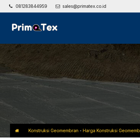
081283844959
sales@primatex.co.id
Konstruksi Geomembran
-
Harga Konstruksi Geomemb