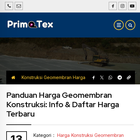
Konstruksi Geomembran
Harga
Konstruksi Geomembran
Panduan Harga Geomembran
Konstruksi: Info & Daftar Harga
Terbaru
Kategori
:
Harga Konstruksi Geomembran
13