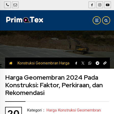
Konstruksi Geomembran
Harga
Konstruksi Geomembran
Harga Geomembran 2024 Pada
Konstruksi: Faktor, Perkiraan, dan
Rekomendasi
Kategori
:
Harga Konstruksi Geomembran
20