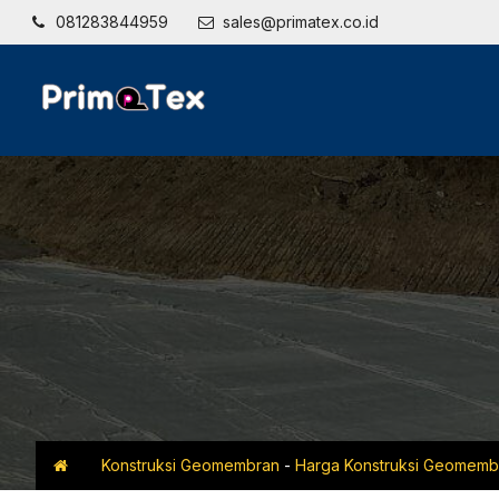
081283844959
sales@primatex.co.id
Konstruksi Geomembran
-
Harga Konstruksi Geomemb