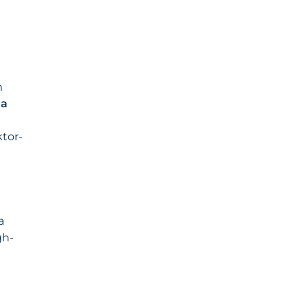
m
ga
tor-
a
gh-