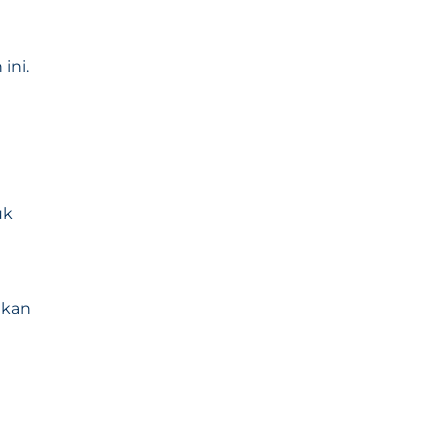
ini.
uk
nkan