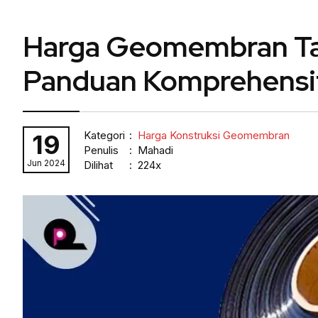
Harga Geomembran Tah
Panduan Komprehensi
Kategori
:
Harga Konstruksi Geomembran
19
Penulis
: Mahadi
Jun 2024
Dilihat
: 224x