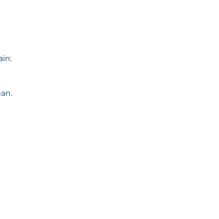
in:
an.