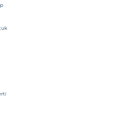
ap
tuk
rti