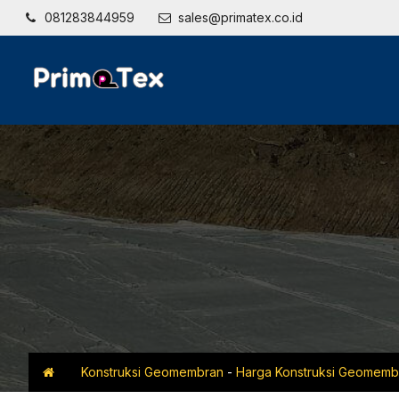
081283844959
sales@primatex.co.id
Konstruksi Geomembran
-
Harga Konstruksi Geomemb