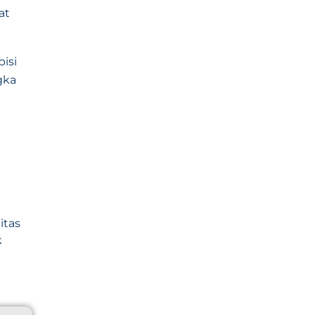
at
isi
gka
itas
k