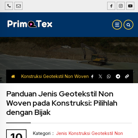
Konstruksi Geotekstil Non Woven
Jenis Konstruksi Geotekstil Non Woven
Panduan Jenis Geotekstil Non
Woven pada Konstruksi: Pilihlah
dengan Bijak
Kategori
:
Jenis Konstruksi Geotekstil Non
10