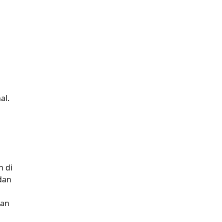
al.
n di
dan
an