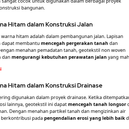
a sangat cocok untuk digunakan dalam berbagai proyek
konstruksi bangunan.
a Hitam dalam Konstruksi Jalan
en warna hitam adalah dalam pembangunan jalan. Lapisan
an dapat membantu
mencegah pergerakan tanah
dan
Dengan menahan pemadatan tanah, geotekstil non woven
n
dan
mengurangi kebutuhan perawatan jalan
yang mah
i
a Hitam dalam Konstruksi Drainase
sering digunakan dalam proyek drainase. Ketika ditempatka
si lainnya, geotekstil ini dapat
mencegah tanah longsor
han. Dengan menahan partikel tanah dan mengizinkan air
n berkontribusi pada
pengendalian erosi yang lebih baik
d