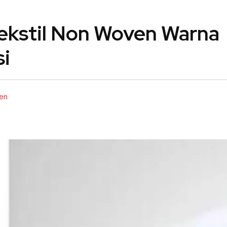
ekstil Non Woven Warna
si
ven