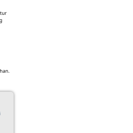
tur
ng
han.
i