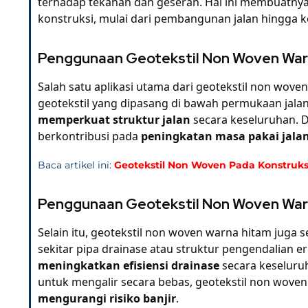
terhadap tekanan dan geseran. Hal ini membuatny
konstruksi, mulai dari pembangunan jalan hingga 
Penggunaan Geotekstil Non Woven Warn
Salah satu aplikasi utama dari geotekstil non wov
geotekstil yang dipasang di bawah permukaan jal
memperkuat struktur jalan
secara keseluruhan. 
berkontribusi pada
peningkatan masa pakai jala
Baca artikel ini:
Geotekstil Non Woven Pada Konstruks
Penggunaan Geotekstil Non Woven Warn
Selain itu, geotekstil non woven warna hitam juga 
sekitar pipa drainase atau struktur pengendalian ero
meningkatkan efisiensi drainase
secara keseluru
untuk mengalir secara bebas, geotekstil non wove
mengurangi risiko banjir
.