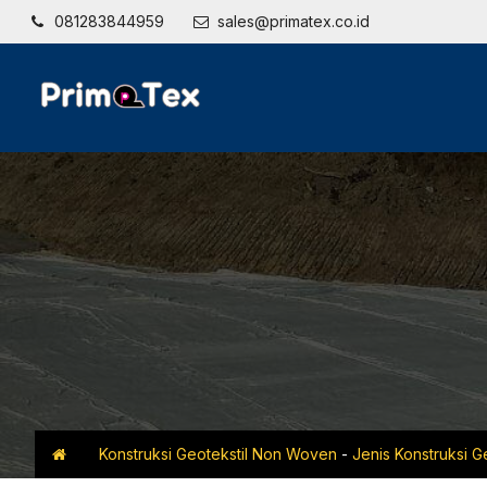
081283844959
sales@primatex.co.id
Konstruksi Geotekstil Non Woven
-
Jenis Konstruksi 