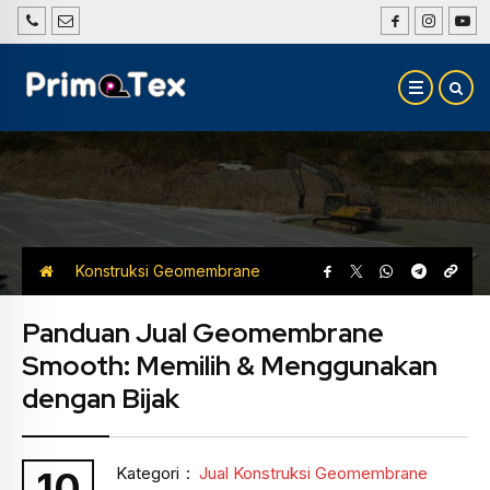
Konstruksi Geomembrane
Smooth
Jual Konstruksi Geomembrane
Panduan Jual Geomembrane
Smooth: Memilih & Menggunakan
Smooth
dengan Bijak
Kategori
:
Jual Konstruksi Geomembrane
10