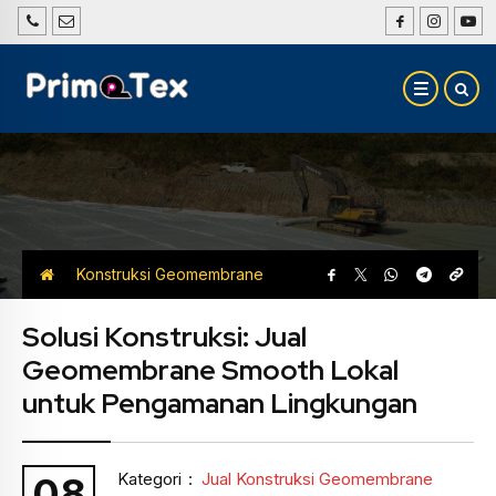
Konstruksi Geomembrane
Smooth
Jual Konstruksi Geomembrane
Solusi Konstruksi: Jual
Geomembrane Smooth Lokal
Smooth
untuk Pengamanan Lingkungan
Kategori
:
Jual Konstruksi Geomembrane
08